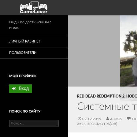
Поиск
Гайды по достижениям в
играх
ЛИЧНЫЙ КАБИНЕТ
ПОЛЬЗОВАТЕЛИ
МОЙ ПРОФИЛЬ
Вход
RED DEAD REDEMPTION 2
,
НОВО
Системные т
ПОИСК ПО САЙТУ
02.12.2019
ADMIN
ОС
Найти:
3523 ПРОСМОТРА(ОВ)