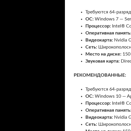
Требуются 64-разря
ОС:
Windows 7 — Serv
Процессор:
Intel® C
Оперативная память
Видеокарта:
Nvidia 
Сеть:
Широкополосно
Место на диске:
150
Звуковая карта:
Dire
РЕКОМЕНДОВАННЫЕ:
Требуются 64-разря
ОС:
Windows 10 — Apr
Процессор:
Intel® C
Оперативная память
Видеокарта:
Nvidia 
Сеть:
Широкополосно