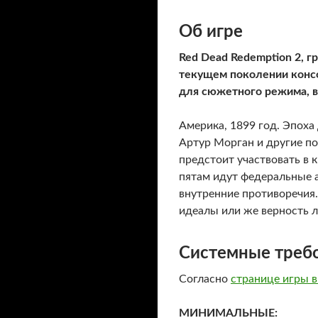
Об игре
Red Dead Redemption 2, г
текущем поколении консо
для сюжетного режима, в
Америка, 1899 год. Эпоха
Артур Морган и другие по
предстоит участвовать в 
пятам идут федеральные а
внутренние противоречия.
идеалы или же верность л
Системные требо
Согласно
странице игры в
МИНИМАЛЬНЫЕ: