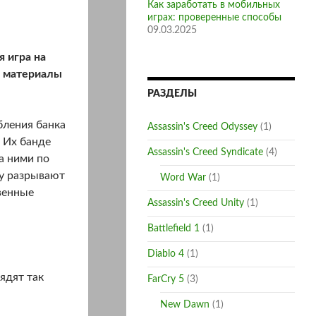
Как заработать в мобильных
играх: проверенные способы
09.03.2025
я игра на
е материалы
РАЗДЕЛЫ
бления банка
Assassin's Creed Odyssey
(1)
 Их банде
Assassin's Creed Syndicate
(4)
а ними по
ду разрывают
Word War
(1)
твенные
Assassin's Creed Unity
(1)
Battlefield 1
(1)
Diablo 4
(1)
ядят так
FarCry 5
(3)
New Dawn
(1)