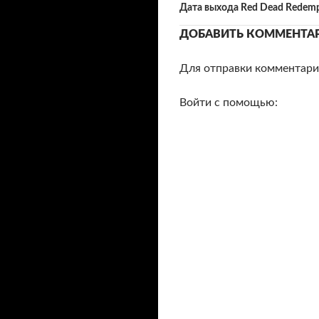
по
Дата выхода Red Dead Redemp
записям
ДОБАВИТЬ КОММЕНТА
Для отправки комментар
Войти с помощью: