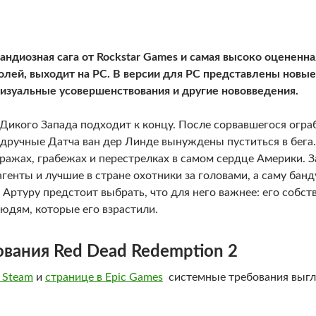
рандиозная сага от Rockstar Games и самая высоко оцененна
лей, выходит на PC. В версии для PC представлены новы
изуальные усовершенствования и другие нововведения.
 Дикого Запада подходит к концу. После сорвавшегося огра
дручные Датча ван дер Линде вынуждены пуститься в бега.
кражах, грабежах и перестрелках в самом сердце Америки. З
генты и лучшие в стране охотники за головами, а саму бан
 Артуру предстоит выбрать, что для него важнее: его собс
юдям, которые его взрастили.
вания Red Dead Redemption 2
 Steam
и
странице в Epic Games
системные требования выгл