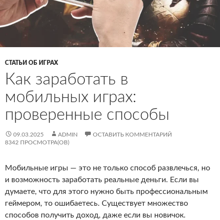
СТАТЬИ ОБ ИГРАХ
Как заработать в
мобильных играх:
проверенные способы
09.03.2025
ADMIN
ОСТАВИТЬ КОММЕНТАРИЙ
8342 ПРОСМОТРА(ОВ)
Мобильные игры — это не только способ развлечься, но
и возможность заработать реальные деньги. Если вы
думаете, что для этого нужно быть профессиональным
геймером, то ошибаетесь. Существует множество
способов получить доход, даже если вы новичок.