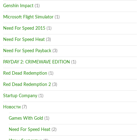
Genshin Impact
(1)
Microsoft Flight Simulator
(1)
Need For Speed 2015
(1)
Need For Speed Heat
(3)
Need For Speed Payback
(3)
PAYDAY 2: CRIMEWAVE EDITION
(1)
Red Dead Redemption
(1)
Red Dead Redemption 2
(3)
Startup Company
(1)
Новости
(7)
Games With Gold
(1)
Need For Speed Heat
(2)