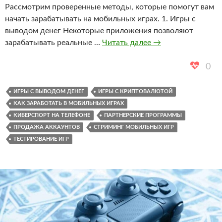
Рассмотрим проверенные методы, которые помогут вам
начать зарабатывать на мобильных играх. 1. Игры с
выводом денег Некоторые приложения позволяют
Как
зарабатывать реальные …
Читать далее
→
заработать
в
0
мобильных
играх:
ИГРЫ С ВЫВОДОМ ДЕНЕГ
ИГРЫ С КРИПТОВАЛЮТОЙ
проверенные
КАК ЗАРАБОТАТЬ В МОБИЛЬНЫХ ИГРАХ
способы
КИБЕРСПОРТ НА ТЕЛЕФОНЕ
ПАРТНЕРСКИЕ ПРОГРАММЫ
ПРОДАЖА АККАУНТОВ
СТРИМИНГ МОБИЛЬНЫХ ИГР
ТЕСТИРОВАНИЕ ИГР