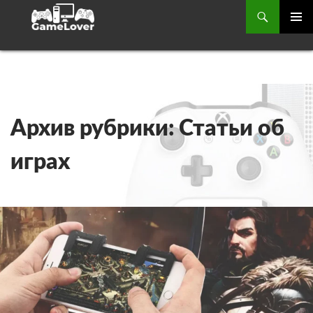
Поиск
ОСНОВ
МЕНЮ
ПЕРЕЙТИ
К
СОДЕРЖИМОМУ
Архив рубрики: Статьи об
играх