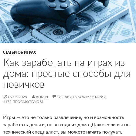
СТАТЬИ ОБ ИГРАХ
Как заработать на играх из
дома: простые способы для
новичков
09.03.2025
ADMIN
ОСТАВИТЬ КОММЕНТАРИЙ
1175 ПРОСМОТРА(ОВ)
Игры — это не только развлечение, но и возможность
заработать деньги, не выходя из дома. Даже если вы не
технический специалист, вы можете начать получать