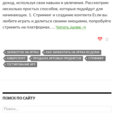
доход, используя свои навыки и увлечения. Рассмотрим
несколько простых способов, которые подойдут для
начинающих. 1. Стриминг и создание контента Если вы
любите играть и делиться своими эмоциями, попробуйте
Как
стримить на платформах, …
Читать далее
→
заработать
на
0
играх
из
ЗАРАБОТОК НА ИГРАХ
КАК ЗАРАБОТАТЬ НА ИГРАХ ИЗ ДОМА
дома:
КИБЕРСПОРТ
ПРОДАЖА ИГРОВЫХ ПРЕДМЕТОВ
СТРИМИНГ
простые
ТЕСТИРОВАНИЕ ИГР
способы
для
новичков
ПОИСК ПО САЙТУ
Найти: