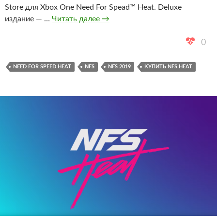
Store для Xbox One Need For Spead™ Heat. Deluxe
Уже
издание — …
Читать далее
→
можно
предзаказать
0
новую
Need
NEED FOR SPEED HEAT
NFS
NFS 2019
КУПИТЬ NFS HEAT
For
Speed
Heat