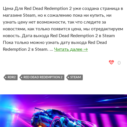
Цена Для Red Dead Redemption 2 уже создана страница в
магазине Steam, но к сожалению пока ни купить, ни
узнать цену нет возможности, так что следите за
новостями, как только появится цена, мы отредактируем
новость. Дата выхода Red Dead Redemption 2 в Steam
Пока только можно узнать дату выхода Red Dead
Дата
Redemption 2 в Steam. …
Читать далее
→
выхода
Red
0
Dead
Redemption
RDR2
RED DEAD REDEMPTION 2
STEAM
2
в
Steam