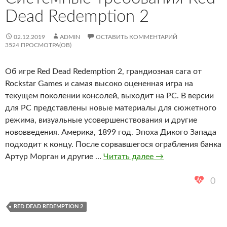
Dead Redemption 2
02.12.2019
ADMIN
ОСТАВИТЬ КОММЕНТАРИЙ
3524 ПРОСМОТРА(ОВ)
Об игре Red Dead Redemption 2, грандиозная сага от
Rockstar Games и самая высоко оцененная игра на
текущем поколении консолей, выходит на PC. В версии
для PC представлены новые материалы для сюжетного
режима, визуальные усовершенствования и другие
нововведения. Америка, 1899 год. Эпоха Дикого Запада
подходит к концу. После сорвавшегося ограбления банка
Системные
Артур Морган и другие …
Читать далее
→
требования
Red
0
Dead
Redemption
RED DEAD REDEMPTION 2
2