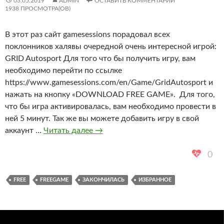
03.05.2019
ADMIN
ОСТАВИТЬ КОММЕНТАРИЙ
1938 ПРОСМОТРА(ОВ)
В этот раз сайт gamesessions порадовал всех
поклонников халявы очередной очень интересной игрой:
GRID Autosport Для того что бы получить игру, вам
необходимо перейти по ссылке
https://www.gamesessions.com/en/Game/GridAutosport и
нажать на кнопку «DOWNLOAD FREE GAME». Для того,
что бы игра активировалась, вам необходимо провести в
ней 5 минут. Так же вы можете добавить игру в свой
GRID
аккаунт …
Читать далее
→
Autosport
бесплатно
0
до
30
FREE
FREEGAME
ЗАКОНЧИЛАСЬ
ИЗБРАННОЕ
мая