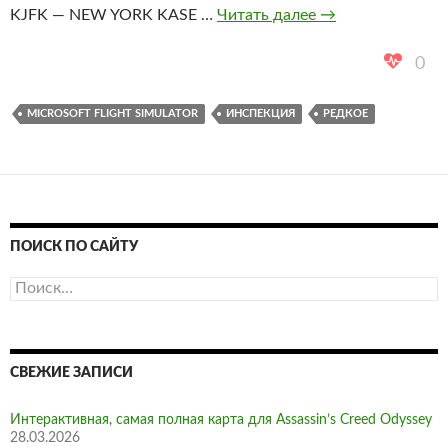
SIDs
KJFK — NEW YORK KASE …
Читать далее
→
and
STARs
0
/
Инспекция
MICROSOFT FLIGHT SIMULATOR
ИНСПЕКЦИЯ
РЕДКОЕ
ПОИСК ПО САЙТУ
Найти:
СВЕЖИЕ ЗАПИСИ
Интерактивная, самая полная карта для Assassin’s Creed Odyssey
28.03.2026