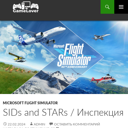
Поиск
ОСНОВ
МЕНЮ
ПЕРЕЙТИ
К
СОДЕРЖИМОМУ
MICROSOFT FLIGHT SIMULATOR
SIDs and STARs / Инспекция
22.02.2024
ADMIN
ОСТАВИТЬ КОММЕНТАРИЙ