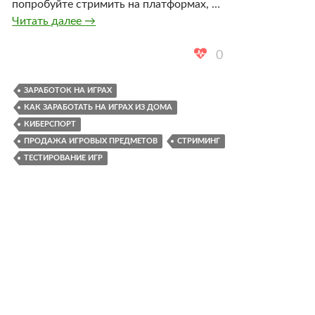
попробуйте стримить на платформах, …
Как
Читать далее
→
заработать
на
0
играх
из
ЗАРАБОТОК НА ИГРАХ
дома:
КАК ЗАРАБОТАТЬ НА ИГРАХ ИЗ ДОМА
простые
КИБЕРСПОРТ
способы
ПРОДАЖА ИГРОВЫХ ПРЕДМЕТОВ
СТРИМИНГ
для
ТЕСТИРОВАНИЕ ИГР
новичков