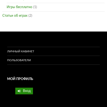
Игры бесплатно
(1)
Статьи об играх
(2)
ЛИЧНЫЙ КАБИНЕТ
ПОЛЬЗОВАТЕЛИ
МОЙ ПРОФИЛЬ
Вход