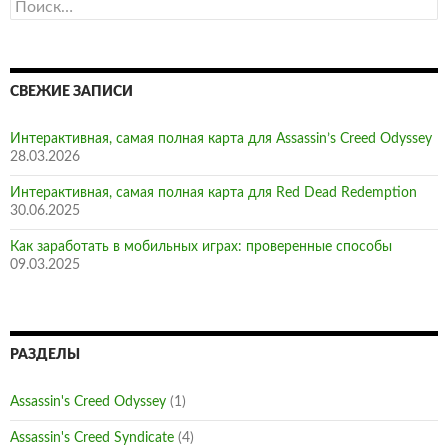
Найти:
СВЕЖИЕ ЗАПИСИ
Интерактивная, самая полная карта для Assassin’s Creed Odyssey
28.03.2026
Интерактивная, самая полная карта для Red Dead Redemption
30.06.2025
Как заработать в мобильных играх: проверенные способы
09.03.2025
РАЗДЕЛЫ
Assassin's Creed Odyssey
(1)
Assassin's Creed Syndicate
(4)