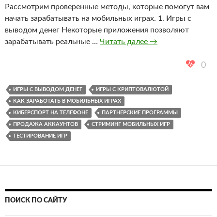
Рассмотрим проверенные методы, которые помогут вам
начать зарабатывать на мобильных играх. 1. Игры с
выводом денег Некоторые приложения позволяют
Как
зарабатывать реальные …
Читать далее
→
заработать
в
0
мобильных
играх:
ИГРЫ С ВЫВОДОМ ДЕНЕГ
ИГРЫ С КРИПТОВАЛЮТОЙ
проверенные
КАК ЗАРАБОТАТЬ В МОБИЛЬНЫХ ИГРАХ
способы
КИБЕРСПОРТ НА ТЕЛЕФОНЕ
ПАРТНЕРСКИЕ ПРОГРАММЫ
ПРОДАЖА АККАУНТОВ
СТРИМИНГ МОБИЛЬНЫХ ИГР
ТЕСТИРОВАНИЕ ИГР
ПОИСК ПО САЙТУ