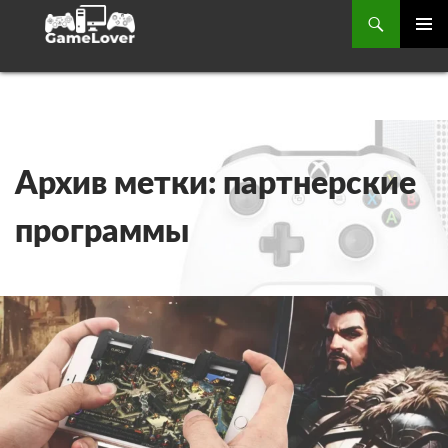
Поиск
ОСНОВ
МЕНЮ
ПЕРЕЙТИ
К
СОДЕРЖИМОМУ
Архив метки: партнерские
программы