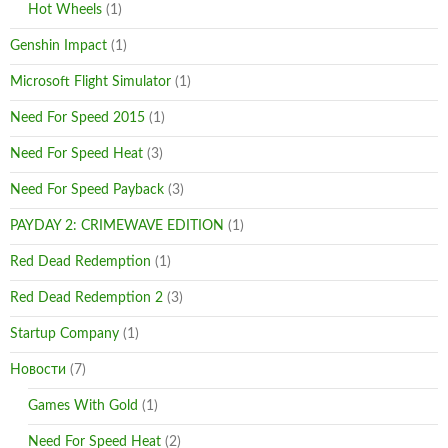
Hot Wheels
(1)
Genshin Impact
(1)
Microsoft Flight Simulator
(1)
Need For Speed 2015
(1)
Need For Speed Heat
(3)
Need For Speed Payback
(3)
PAYDAY 2: CRIMEWAVE EDITION
(1)
Red Dead Redemption
(1)
Red Dead Redemption 2
(3)
Startup Company
(1)
Новости
(7)
Games With Gold
(1)
Need For Speed Heat
(2)