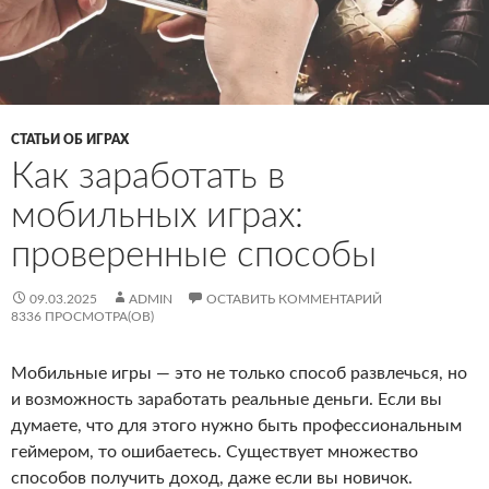
СТАТЬИ ОБ ИГРАХ
Как заработать в
мобильных играх:
проверенные способы
09.03.2025
ADMIN
ОСТАВИТЬ КОММЕНТАРИЙ
8336 ПРОСМОТРА(ОВ)
Мобильные игры — это не только способ развлечься, но
и возможность заработать реальные деньги. Если вы
думаете, что для этого нужно быть профессиональным
геймером, то ошибаетесь. Существует множество
способов получить доход, даже если вы новичок.