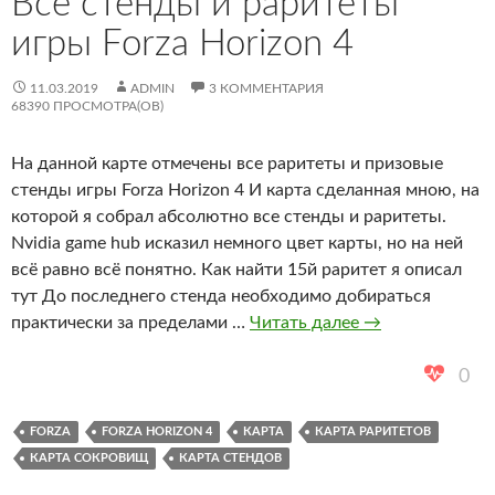
Все стенды и раритеты
игры Forza Horizon 4
11.03.2019
ADMIN
3 КОММЕНТАРИЯ
68390 ПРОСМОТРА(ОВ)
На данной карте отмечены все раритеты и призовые
стенды игры Forza Horizon 4 И карта сделанная мною, на
которой я собрал абсолютно все стенды и раритеты.
Nvidia game hub исказил немного цвет карты, но на ней
всё равно всё понятно. Как найти 15й раритет я описал
тут До последнего стенда необходимо добираться
Все
практически за пределами …
Читать далее
→
стенды
и
0
раритеты
игры
FORZA
FORZA HORIZON 4
КАРТА
КАРТА РАРИТЕТОВ
Forza
КАРТА СОКРОВИЩ
КАРТА СТЕНДОВ
Horizon